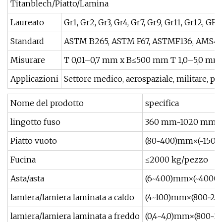
Titanblech/Piatto/Lamina
Laureato
Gr1, Gr2, Gr3, Gr4, Gr7, Gr9, Gr11, Gr12, 
Standard
ASTM B265, ASTM F67, ASTMF136, AMS49
Misurare
T 0,01–0,7 mm x B≤500 mm T 1,0–5,0 
Applicazioni
Settore medico, aerospaziale, militare, pet
Nome del prodotto
specifica
lingotto fuso
360 mm~1020 mm
Piatto vuoto
(80~400)mm×(~150
Fucina
≤2000 kg/pezzo
Asta/asta
(6~400)mm×(~400
lamiera/lamiera laminata a caldo
(4~100)mm×(800~2
lamiera/lamiera laminata a freddo
(0,4~4,0)mm×(800~