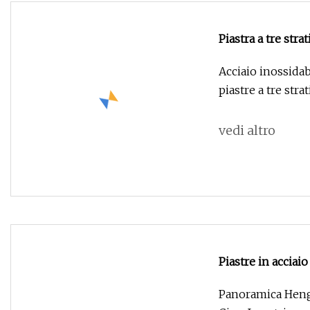
Piastra a tre stra
alluminio e accia
Acciaio inossidabi
piastre a tre strat
vedi altro
Piastre in acciai
rivestimento du
Panoramica Heng