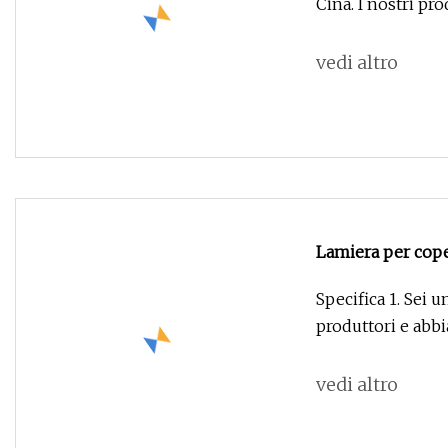
Cina. I nostr
vedi altro
Lamiera per coper
zincata, Lamiera 
Specifica 1. Sei u
copertura rivesti
produttori e abbi
vedi altro