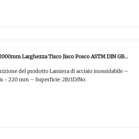
L 2000mm Larghezza Tisco Jisco Posco ASTM DIN GB
essore Superficie in lino Piastra in acciaio placcato
izione del prodotto Lamiera di acciaio inossidabile –
m ~ 220 mm – Superficie: 2B/1D/No.