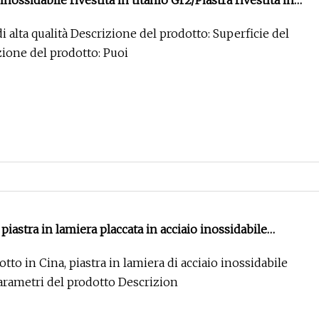
 inossidabile rivestita in titanio Gr2/Piastra rivestita in
di alta qualità Descrizione del prodotto: Superficie del
zione del prodotto: Puoi
 piastra in lamiera placcata in acciaio inossidabile
to in Cina, piastra in lamiera di acciaio inossidabile
arametri del prodotto Descrizion