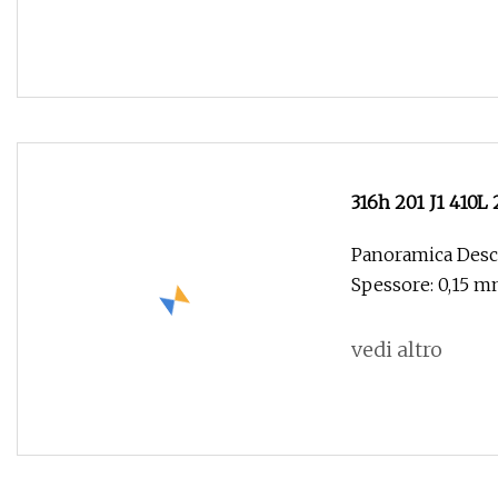
316h 201 J1 410
Standard 3.0mm Sp
Panoramica Descr
esplosione
Spessore: 0,15 m
vedi altro