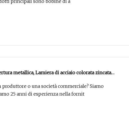
i prodotti principali sono bobine di a
tura metallica, Lamiera di acciaio colorata zincata
per copertura metallica ondulata, Lamiera/piastra per
n produttore o una società commerciale? Siamo
ta Pricecolor
amo 25 anni di esperienza nella fornit