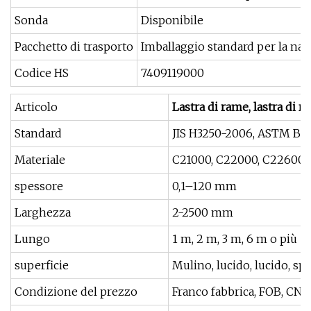
Sonda
Disponibile
Pacchetto di trasporto
Imballaggio standard per la na
Codice HS
7409119000
Articolo
Lastra di rame, lastra di ra
Standard
JIS H3250-2006, ASTM B1
Materiale
C21000, C22000, C22600, C
spessore
0,1–120 mm
Larghezza
2-2500 mm
Lungo
1 m, 2 m, 3 m, 6 m o più
superficie
Mulino, lucido, lucido, spe
Condizione del prezzo
Franco fabbrica, FOB, CNF,