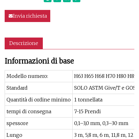
Invia richiesta
Descrizione
Informazioni di base
Modello numero:
H63 H65 H68 H70 H80 H85
Standard
SOLO ASTM Give/T e GOS
Quantità di ordine minimo
1 tonnellata
tempi di consegna
7-15 Prendi
spessore
0,1–3,0 mm, 0,3–30 mm
Lungo
3 m, 5,8 m, 6 m, 11,8 m, 12 