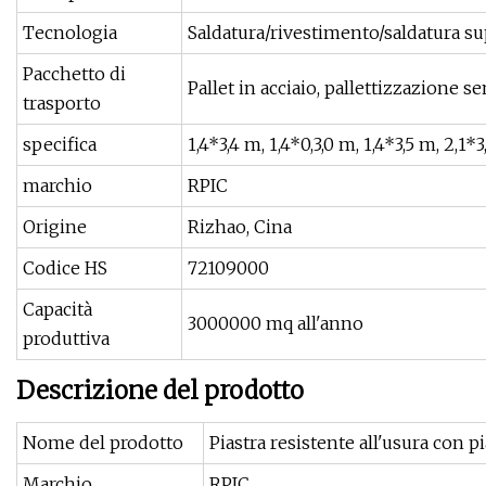
Tecnologia
Saldatura/rivestimento/saldatura su
Pacchetto di
Pallet in acciaio, pallettizzazione 
trasporto
specifica
1,4*3,4 m, 1,4*0,3,0 m, 1,4*3,5 m, 2,1
marchio
RPIC
Origine
Rizhao, Cina
Codice HS
72109000
Capacità
3000000 mq all'anno
produttiva
Descrizione del prodotto
Nome del prodotto
Piastra resistente all'usura con p
Marchio
RPIC