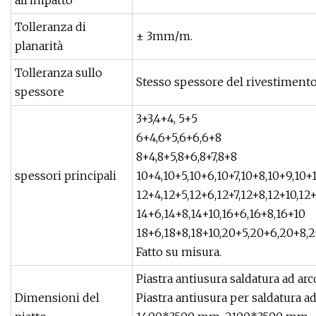
all'impatto
Tolleranza di
± 3mm/m.
planarità
Tolleranza sullo
Stesso spessore del rivestimento
spessore
3+3,4+4, 5+5
6+4,6+5,6+6,6+8
8+4,8+5,8+6,8+7,8+8
spessori principali
10+4,10+5,10+6,10+7,10+8,10+9,10+
12+4,12+5,12+6,12+7,12+8,12+10,12
14+6,14+8,14+10,16+6,16+8,16+10
18+6,18+8,18+10,20+5,20+6,20+8,2
Fatto su misura.
Piastra antiusura saldatura ad a
Dimensioni del
Piastra antiusura per saldatura