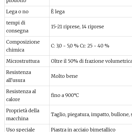
prodotto
Lega o no
È lega
tempi di
15-21 riprese, 14 riprese
consegna
Composizione
C: 3,0 ~ 5,0 % Cr: 25 ~ 40 %
chimica
Microstruttura
Oltre il 50% di frazione volumetric
Resistenza
Molto bene
all'usura
Resistenza al
fino a 900°C
calore
Proprietà della
Taglio, piegatura, impatto, bullone, 
macchina
Uso speciale
Piastra in acciaio bimetallico