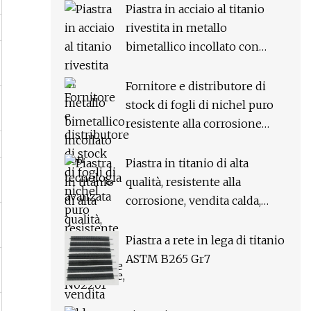
Piastra in acciaio al titanio
rivestita in metallo
bimetallico incollato con
tecnologia avanzata
Fornitore e distributore di
stock di fogli di nichel puro
resistente alla corrosione
N02201
Piastra in titanio di alta
qualità, resistente alla
corrosione, vendita calda,
lavabile con acido per
l'industria
Piastra a rete in lega di titanio
ASTM B265 Gr7