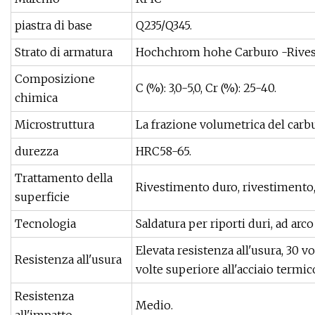
piastra di base
Q235/Q345.
Strato di armatura
Hochchrom hohe Carburo -Rives
Composizione
C (%): 3,0-5,0, Cr (%): 25-40.
chimica
Microstruttura
La frazione volumetrica del carbu
durezza
HRC58-65.
Trattamento della
Rivestimento duro, rivestimento, 
superficie
Tecnologia
Saldatura per riporti duri, ad ar
Elevata resistenza all'usura, 30 v
Resistenza all'usura
volte superiore all'acciaio termic
Resistenza
Medio.