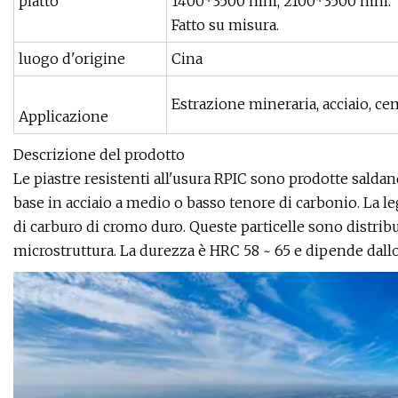
piatto
1400*3500 mm, 2100*3500 mm.
Fatto su misura.
luogo d'origine
Cina
Estrazione mineraria, acciaio, cem
Applicazione
Descrizione del prodotto
Le piastre resistenti all'usura RPIC sono prodotte saldand
base in acciaio a medio o basso tenore di carbonio. La le
di carburo di cromo duro. Queste particelle sono distrib
microstruttura. La durezza è HRC 58 ~ 65 e dipende dall