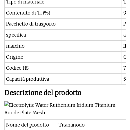
Tipo di materiale
Ti
Contenuto di Ti (%)
99
Pacchetto di trasporto
Plu
specifica
ad
marchio
IN
Origine
Ci
Codice HS
73
Capacità produttiva
50
Descrizione del prodotto
Nome del prodotto
Titananodo