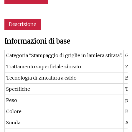
Descrizione
Informazioni di base
Categoria “Stampaggio di griglie in lamiera stirata”.
Gri
Trattamento superficiale zincato
Zi
Tecnologia di zincatura a caldo
Bag
Specifiche
Te
Peso
pe
Colore
Bi
Sonda
A4