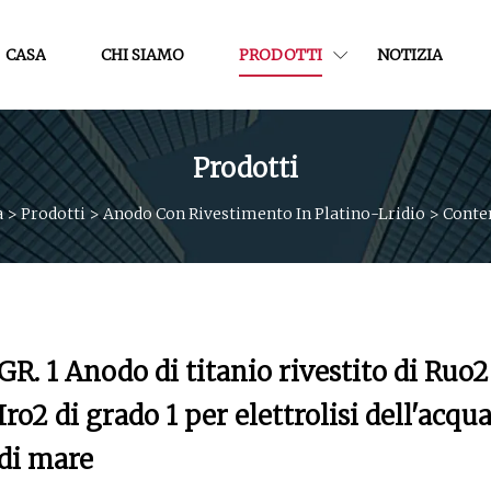
CASA
CHI SIAMO
PRODOTTI
NOTIZIA
Prodotti
a
>
Prodotti
>
Anodo Con Rivestimento In Platino-Lridio
>
Conte
GR. 1 Anodo di titanio rivestito di Ruo2
Iro2 di grado 1 per elettrolisi dell'acqu
di mare