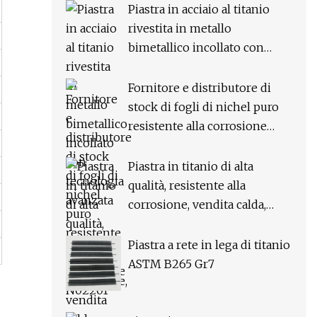
Piastra in acciaio al titanio
rivestita in metallo
bimetallico incollato con
tecnologia avanzata
Fornitore e distributore di
stock di fogli di nichel puro
resistente alla corrosione
N02201
Piastra in titanio di alta
qualità, resistente alla
corrosione, vendita calda,
lavabile con acido per
l'industria
Piastra a rete in lega di titanio
ASTM B265 Gr7