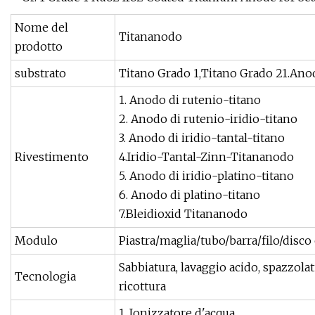
Nome del
Titananodo
prodotto
substrato
Titano Grado 1,Titano Grado 21.Anod
1. Anodo di rutenio-titano
2. Anodo di rutenio-iridio-titano
3. Anodo di iridio-tantal-titano
Rivestimento
4.Iridio-Tantal-Zinn-Titananodo
5. Anodo di iridio-platino-titano
6. Anodo di platino-titano
7.Bleidioxid Titananodo
Modulo
Piastra/maglia/tubo/barra/filo/disc
Sabbiatura, lavaggio acido, spazzola
Tecnologia
ricottura
1. Ionizzatore d'acqua