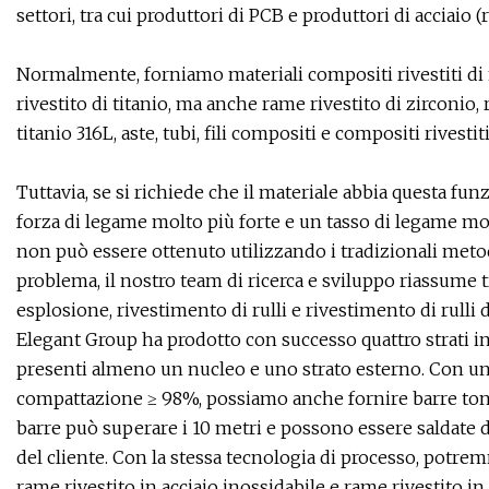
settori, tra cui produttori di PCB e produttori di acciaio (
Normalmente, forniamo materiali compositi rivestiti di 
rivestito di titanio, ma anche rame rivestito di zirconio, r
titanio 316L, aste, tubi, fili compositi e compositi rivestit
Tuttavia, se si richiede che il materiale abbia questa fun
forza di legame molto più forte e un tasso di legame molto
non può essere ottenuto utilizzando i tradizionali met
problema, il nostro team di ricerca e sviluppo riassume t
esplosione, rivestimento di rulli e rivestimento di rulli
Elegant Group ha prodotto con successo quattro strati indi
presenti almeno un nucleo e uno strato esterno. Con una
compattazione ≥ 98%, possiamo anche fornire barre tonde
barre può superare i 10 metri e possono essere saldate 
del cliente. Con la stessa tecnologia di processo, potre
rame rivestito in acciaio inossidabile e rame rivestito in