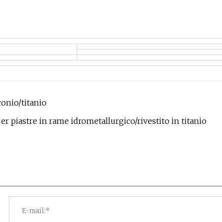
conio/titanio
per piastre in rame idrometallurgico/rivestito in titanio