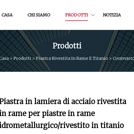
CASA
CHI SIAMO
PRODOTTI
NOTIZIA
Prodotti
Casa
>
Prodotti
>
Piastra Rivestita In Rame E Titanio
>
Contenut
Piastra in lamiera di acciaio rivestita
in rame per piastre in rame
idrometallurgico/rivestito in titanio