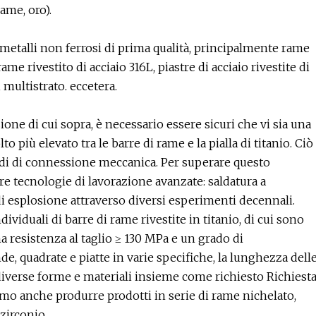
rame, oro).
metalli non ferrosi di prima qualità, principalmente rame
ame rivestito di acciaio 316L, piastre di acciaio rivestite di
i multistrato. eccetera.
zione di cui sopra, è necessario essere sicuri che vi sia una
 più elevato tra le barre di rame e la pialla di titanio. Ciò
odi di connessione meccanica. Per superare questo
re tecnologie di lavorazione avanzate: saldatura a
 di esplosione attraverso diversi esperimenti decennali.
viduali di barre di rame rivestite in titanio, di cui sono
 resistenza al taglio ≥ 130 MPa e un grado di
, quadrate e piatte in varie specifiche, la lunghezza dell
diverse forme e materiali insieme come richiesto Richiest
mmo anche produrre prodotti in serie di rame nichelato,
 zirconio.