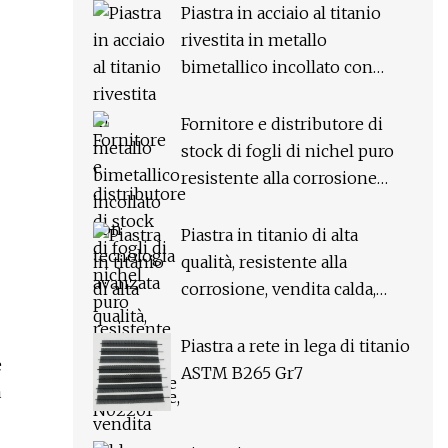
Piastra in acciaio al titanio
rivestita in metallo
bimetallico incollato con
tecnologia avanzata
Fornitore e distributore di
stock di fogli di nichel puro
resistente alla corrosione
N02201
Piastra in titanio di alta
qualità, resistente alla
corrosione, vendita calda,
lavabile con acido per
l'industria
Piastra a rete in lega di titanio
e
ASTM B265 Gr7
a